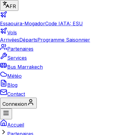
FR
Essaouira-Mogador
Code IATA: ESU
Vols
Arrivées
Départs
Programme Saisonnier
Partenaires
Services
Bus Marrakech
Météo
Blog
Contact
Connexion
Accueil
Partenaires