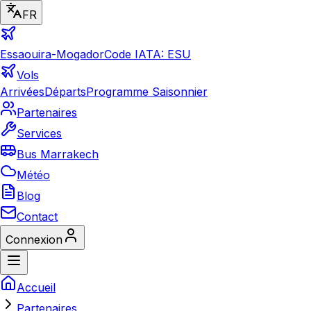
FR
Essaouira-Mogador
Code IATA: ESU
Vols
Arrivées
Départs
Programme Saisonnier
Partenaires
Services
Bus Marrakech
Météo
Blog
Contact
Connexion
Accueil
Partenaires