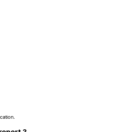
cation.
roport ?