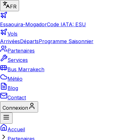
FR
Essaouira-Mogador
Code IATA: ESU
Vols
Arrivées
Départs
Programme Saisonnier
Partenaires
Services
Bus Marrakech
Météo
Blog
Contact
Connexion
Accueil
Partenaires