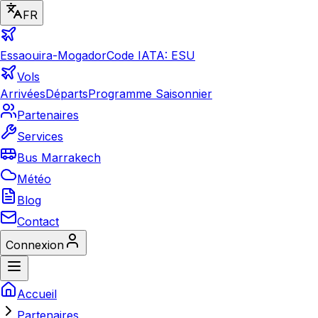
FR
Essaouira-Mogador
Code IATA: ESU
Vols
Arrivées
Départs
Programme Saisonnier
Partenaires
Services
Bus Marrakech
Météo
Blog
Contact
Connexion
Accueil
Partenaires