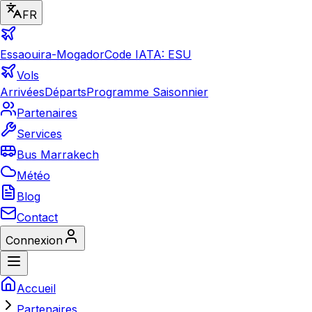
FR
Essaouira-Mogador
Code IATA: ESU
Vols
Arrivées
Départs
Programme Saisonnier
Partenaires
Services
Bus Marrakech
Météo
Blog
Contact
Connexion
Accueil
Partenaires