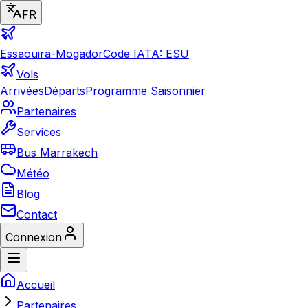
FR
Essaouira-Mogador
Code IATA: ESU
Vols
Arrivées
Départs
Programme Saisonnier
Partenaires
Services
Bus Marrakech
Météo
Blog
Contact
Connexion
Accueil
Partenaires