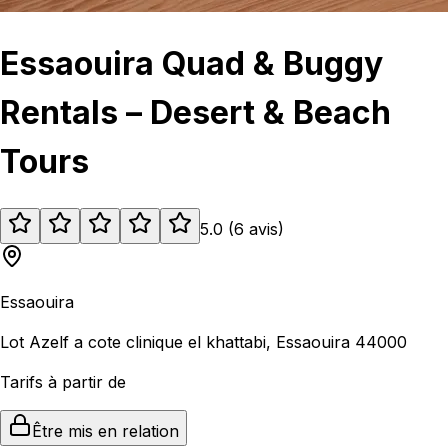
Essaouira Quad & Buggy
Rentals – Desert & Beach
Tours
5.0
(
6
avis
)
Essaouira
Lot Azelf a cote clinique el khattabi, Essaouira 44000
Tarifs à partir de
Être mis en relation