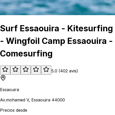
Surf Essaouira - Kitesurfing
- Wingfoil Camp Essaouira -
Comesurfing
5.0
(
402
avis
)
Essaouira
Av.mohamed V, Essaouira 44000
Precios desde