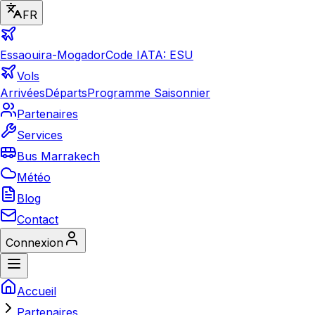
FR
Essaouira-Mogador
Code IATA: ESU
Vols
Arrivées
Départs
Programme Saisonnier
Partenaires
Services
Bus Marrakech
Météo
Blog
Contact
Connexion
Accueil
Partenaires