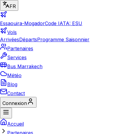
FR
Essaouira-Mogador
Code IATA: ESU
Vols
Arrivées
Départs
Programme Saisonnier
Partenaires
Services
Bus Marrakech
Météo
Blog
Contact
Connexion
Accueil
Partenaires