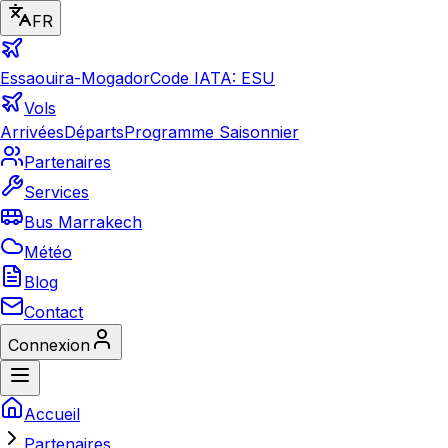
FR
Essaouira-Mogador
Code IATA: ESU
Vols
Arrivées
Départs
Programme Saisonnier
Partenaires
Services
Bus Marrakech
Météo
Blog
Contact
Connexion
Accueil
Partenaires