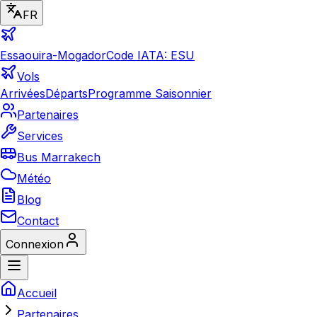
FR
Essaouira-Mogador
Code IATA: ESU
Vols
Arrivées
Départs
Programme Saisonnier
Partenaires
Services
Bus Marrakech
Météo
Blog
Contact
Connexion
Accueil
Partenaires