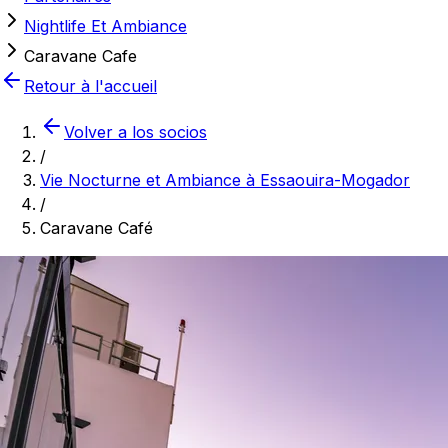
Nightlife Et Ambiance
Caravane Cafe
Retour à l'accueil
Volver a los socios
/
Vie Nocturne et Ambiance à Essaouira-Mogador
/
Caravane Café