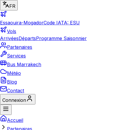
FR
Essaouira-Mogador
Code IATA: ESU
Vols
Arrivées
Départs
Programme Saisonnier
Partenaires
Services
Bus Marrakech
Météo
Blog
Contact
Connexion
Accueil
Partenaires