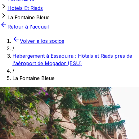
Hotels Et Riads
La Fontaine Bleue
Retour à l'accueil
Volver a los socios
/
Hébergement à Essaouira : Hôtels et Riads près de
l'aéroport de Mogador (ESU)
/
La Fontaine Bleue