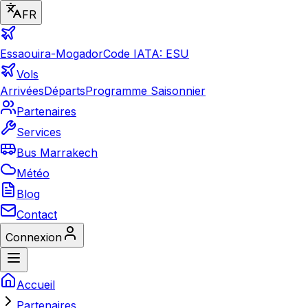
FR
Essaouira-Mogador
Code IATA: ESU
Vols
Arrivées
Départs
Programme Saisonnier
Partenaires
Services
Bus Marrakech
Météo
Blog
Contact
Connexion
Accueil
Partenaires