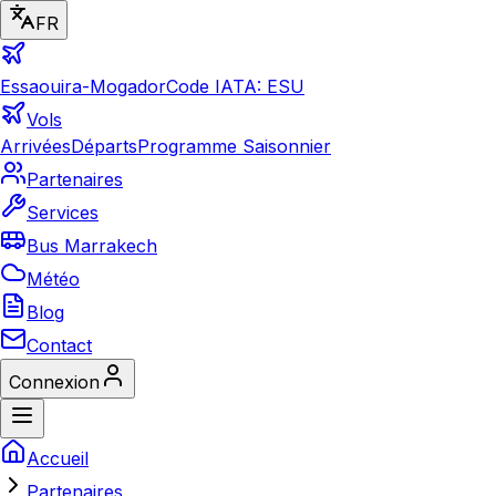
FR
Essaouira-Mogador
Code IATA: ESU
Vols
Arrivées
Départs
Programme Saisonnier
Partenaires
Services
Bus Marrakech
Météo
Blog
Contact
Connexion
Accueil
Partenaires