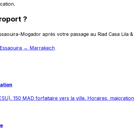
cation.
roport ?
Essaouira-Mogador après votre passage au Riad Casa Lila & 
t Essaouira ↔ Marrakech
vation
SU). 150 MAD forfaitaire vers la ville. Horaires, majoration
re