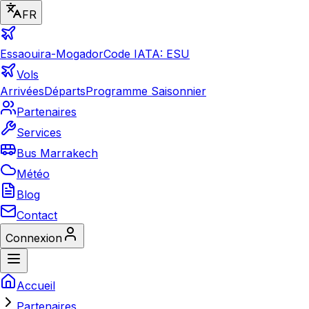
FR
Essaouira-Mogador
Code IATA: ESU
Vols
Arrivées
Départs
Programme Saisonnier
Partenaires
Services
Bus Marrakech
Météo
Blog
Contact
Connexion
Accueil
Partenaires