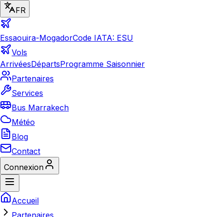
FR
Essaouira-Mogador
Code IATA: ESU
Vols
Arrivées
Départs
Programme Saisonnier
Partenaires
Services
Bus Marrakech
Météo
Blog
Contact
Connexion
Accueil
Partenaires