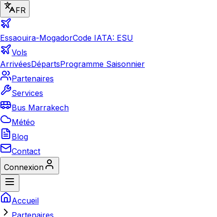
FR
Essaouira-Mogador
Code IATA: ESU
Vols
Arrivées
Départs
Programme Saisonnier
Partenaires
Services
Bus Marrakech
Météo
Blog
Contact
Connexion
Accueil
Partenaires