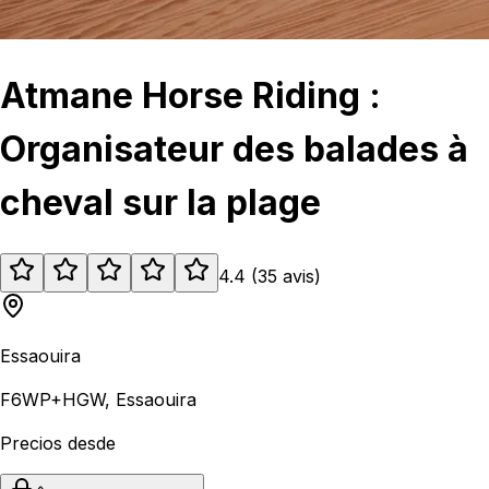
Atmane Horse Riding :
Organisateur des balades à
cheval sur la plage
4.4
(
35
avis
)
Essaouira
F6WP+HGW, Essaouira
Precios desde