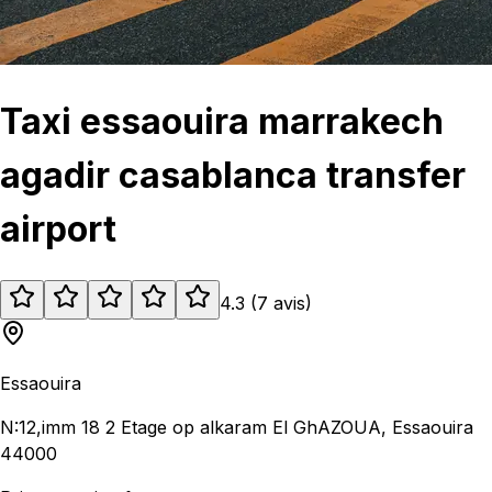
Taxi essaouira marrakech
agadir casablanca transfer
airport
4.3
(
7
avis
)
Essaouira
N:12,imm 18 2 Etage op alkaram El GhAZOUA, Essaouira
44000