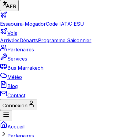
FR
Essaouira-Mogador
Code IATA: ESU
Vols
Arrivées
Départs
Programme Saisonnier
Partenaires
Services
Bus Marrakech
Météo
Blog
Contact
Connexion
Accueil
Partenaires