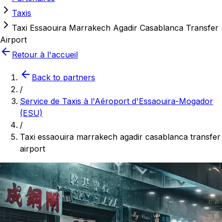
Taxis
Taxi Essaouira Marrakech Agadir Casablanca Transfer
Airport
Retour à l'accueil
Back to partners
/
Service de Taxis à l'Aéroport d'Essaouira-Mogador
(ESU)
/
Taxi essaouira marrakech agadir casablanca transfer
airport