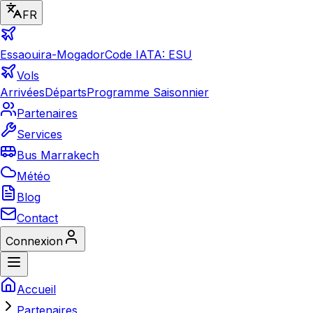
FR
Essaouira-Mogador
Code IATA: ESU
Vols
Arrivées
Départs
Programme Saisonnier
Partenaires
Services
Bus Marrakech
Météo
Blog
Contact
Connexion
Accueil
Partenaires