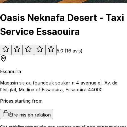
Oasis Neknafa Desert - Taxi
Service Essaouira
5.0
(
16
avis
)
Essaouira
Magasin sis au foundouk soukar n 4 avenue el, Av. de
l'Istiqlal, Medina of Essaouira, Essaouira 44000
Prices starting from
Être mis en relation
Cet établissement n'a pas encore activé son contact direct.