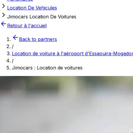
Location De Vehicules
Jimocars Location De Voitures
Retour à l'accueil
Back to partners
/
Location de voiture à l'aéroport d'Essaouira-Mogado
/
Jimocars : Location de voitures