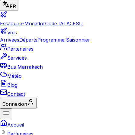
FR
Essaouira-Mogador
Code IATA: ESU
Vols
Arrivées
Départs
Programme Saisonnier
Partenaires
Services
Bus Marrakech
Météo
Blog
Contact
Connexion
Accueil
Partenaires