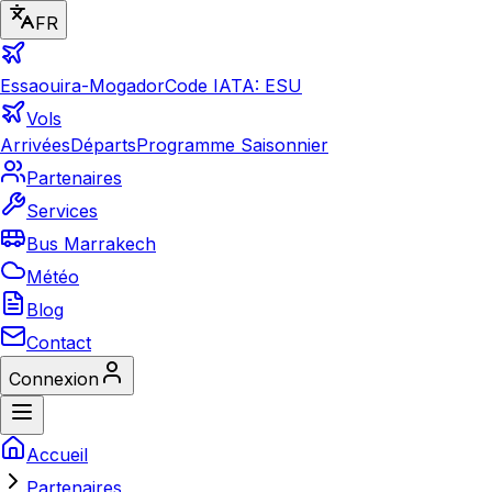
FR
Essaouira-Mogador
Code IATA: ESU
Vols
Arrivées
Départs
Programme Saisonnier
Partenaires
Services
Bus Marrakech
Météo
Blog
Contact
Connexion
Accueil
Partenaires