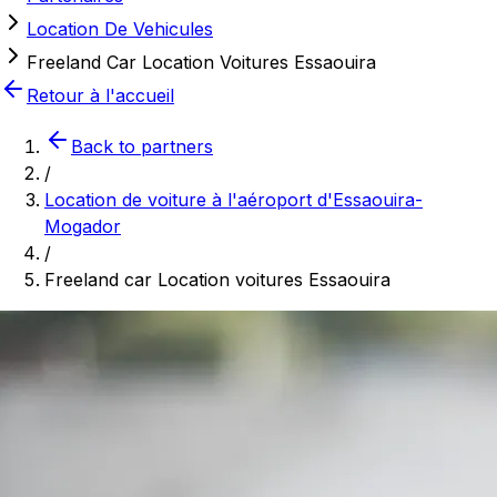
Location De Vehicules
Freeland Car Location Voitures Essaouira
Retour à l'accueil
Back to partners
/
Location de voiture à l'aéroport d'Essaouira-
Mogador
/
Freeland car Location voitures Essaouira