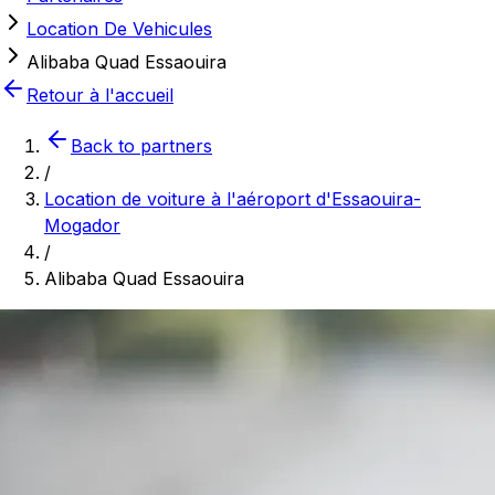
Location De Vehicules
Alibaba Quad Essaouira
Retour à l'accueil
Back to partners
/
Location de voiture à l'aéroport d'Essaouira-
Mogador
/
Alibaba Quad Essaouira