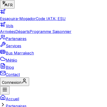
FR
Essaouira-Mogador
Code IATA: ESU
Vols
Arrivées
Départs
Programme Saisonnier
Partenaires
Services
Bus Marrakech
Météo
Blog
Contact
Connexion
Accueil
Partenaires