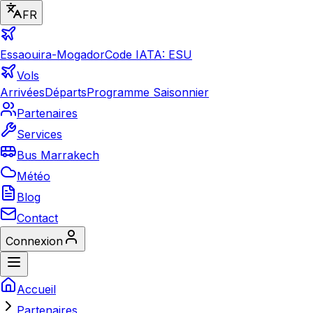
FR
Essaouira-Mogador
Code IATA: ESU
Vols
Arrivées
Départs
Programme Saisonnier
Partenaires
Services
Bus Marrakech
Météo
Blog
Contact
Connexion
Accueil
Partenaires