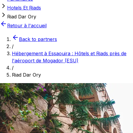
Hotels Et Riads
Riad Dar Ory
Retour à l'accueil
Back to partners
/
Hébergement à Essaouira : Hôtels et Riads près de
l'aéroport de Mogador (ESU)
/
Riad Dar Ory