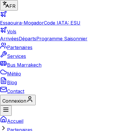
FR
Essaouira-Mogador
Code IATA: ESU
Vols
Arrivées
Départs
Programme Saisonnier
Partenaires
Services
Bus Marrakech
Météo
Blog
Contact
Connexion
Accueil
Partenaires