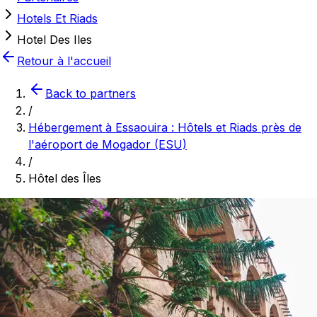
Hotels Et Riads
Hotel Des Iles
Retour à l'accueil
Back to partners
/
Hébergement à Essaouira : Hôtels et Riads près de
l'aéroport de Mogador (ESU)
/
Hôtel des Îles