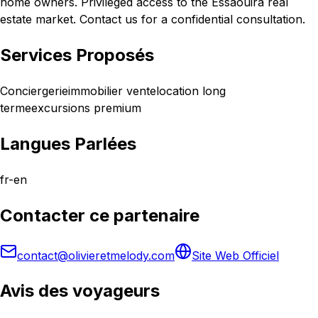
home owners. Privileged access to the Essaouira real
estate market. Contact us for a confidential consultation.
Services Proposés
Conciergerie
immobilier vente
location long
terme
excursions premium
Langues Parlées
fr-en
Contacter ce partenaire
contact@olivieretmelody.com
Site Web Officiel
Avis des voyageurs