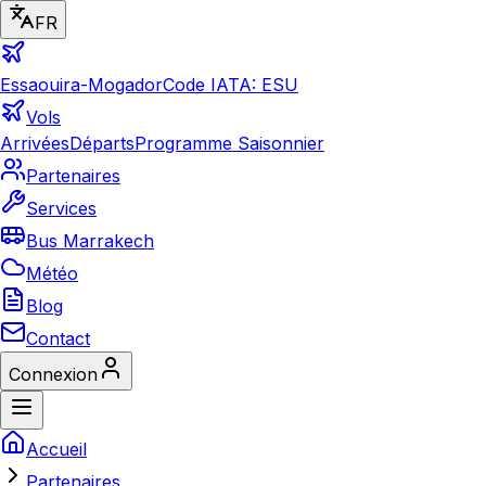
FR
Essaouira-Mogador
Code IATA: ESU
Vols
Arrivées
Départs
Programme Saisonnier
Partenaires
Services
Bus Marrakech
Météo
Blog
Contact
Connexion
Accueil
Partenaires