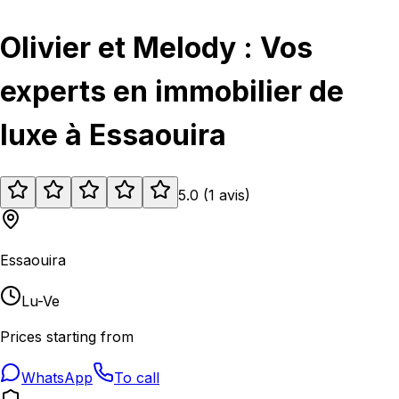
Olivier et Melody : Vos
experts en immobilier de
luxe à Essaouira
5.0
(
1
avis
)
Essaouira
Lu-Ve
Prices starting from
WhatsApp
To call