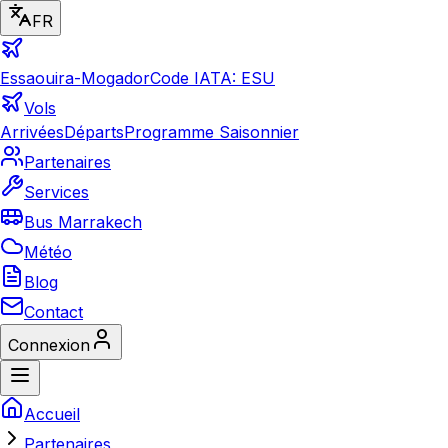
FR
Essaouira-Mogador
Code IATA: ESU
Vols
Arrivées
Départs
Programme Saisonnier
Partenaires
Services
Bus Marrakech
Météo
Blog
Contact
Connexion
Accueil
Partenaires