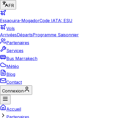
FR
Essaouira-Mogador
Code IATA: ESU
Vols
Arrivées
Départs
Programme Saisonnier
Partenaires
Services
Bus Marrakech
Météo
Blog
Contact
Connexion
Accueil
Partenaires