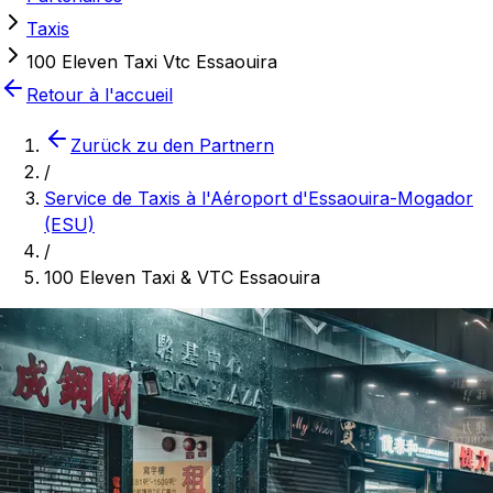
Taxis
100 Eleven Taxi Vtc Essaouira
Retour à l'accueil
Zurück zu den Partnern
/
Service de Taxis à l'Aéroport d'Essaouira-Mogador
(ESU)
/
100 Eleven Taxi & VTC Essaouira