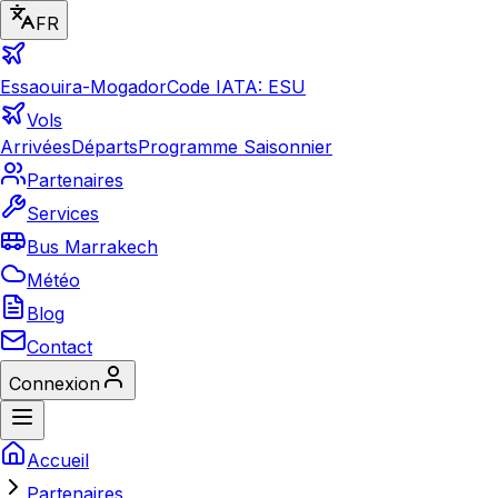
FR
Essaouira-Mogador
Code IATA: ESU
Vols
Arrivées
Départs
Programme Saisonnier
Partenaires
Services
Bus Marrakech
Météo
Blog
Contact
Connexion
Accueil
Partenaires