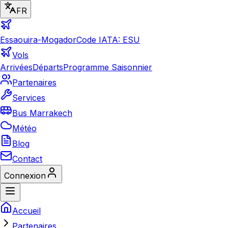
FR
Essaouira-Mogador
Code IATA: ESU
Vols
Arrivées
Départs
Programme Saisonnier
Partenaires
Services
Bus Marrakech
Météo
Blog
Contact
Connexion
Accueil
Partenaires