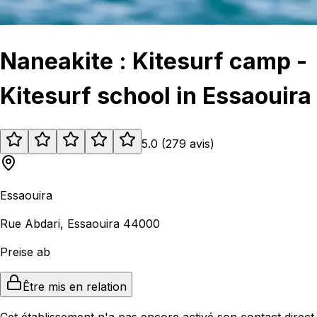
Naneakite : Kitesurf camp -
Kitesurf school in Essaouira
5.0
(
279
avis
)
Essaouira
Rue Abdari, Essaouira 44000
Preise ab
Être mis en relation
Cet établissement n'a pas encore activé son contact direct.