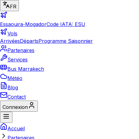
FR
Essaouira-Mogador
Code IATA: ESU
Vols
Arrivées
Départs
Programme Saisonnier
Partenaires
Services
Bus Marrakech
Météo
Blog
Contact
Connexion
Accueil
Partenaires