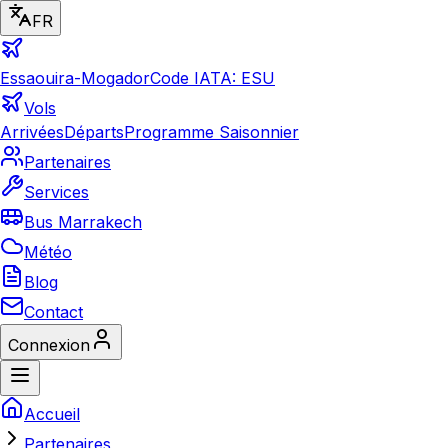
FR
Essaouira-Mogador
Code IATA: ESU
Vols
Arrivées
Départs
Programme Saisonnier
Partenaires
Services
Bus Marrakech
Météo
Blog
Contact
Connexion
Accueil
Partenaires