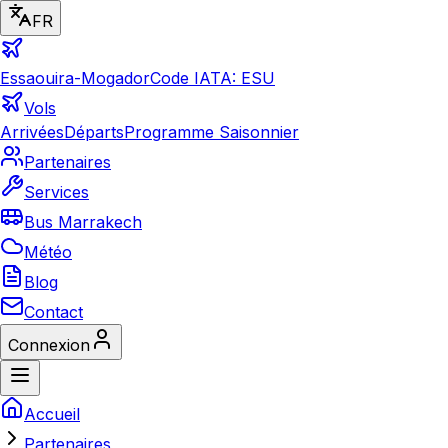
FR
Essaouira-Mogador
Code IATA: ESU
Vols
Arrivées
Départs
Programme Saisonnier
Partenaires
Services
Bus Marrakech
Météo
Blog
Contact
Connexion
Accueil
Partenaires