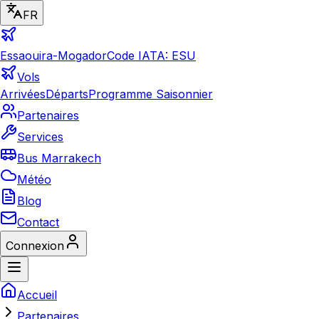
FR
Essaouira-Mogador
Code IATA: ESU
Vols
Arrivées
Départs
Programme Saisonnier
Partenaires
Services
Bus Marrakech
Météo
Blog
Contact
Connexion
Accueil
Partenaires