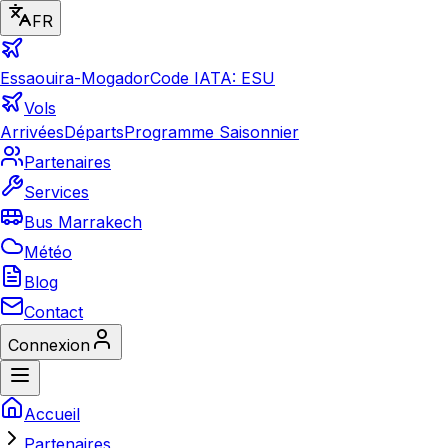
FR
Essaouira-Mogador
Code IATA: ESU
Vols
Arrivées
Départs
Programme Saisonnier
Partenaires
Services
Bus Marrakech
Météo
Blog
Contact
Connexion
Accueil
Partenaires