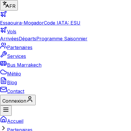
FR
Essaouira-Mogador
Code IATA: ESU
Vols
Arrivées
Départs
Programme Saisonnier
Partenaires
Services
Bus Marrakech
Météo
Blog
Contact
Connexion
Accueil
Partenaires