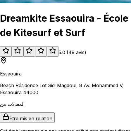
Dreamkite Essaouira - École
de Kitesurf et Surf
5.0
(
49
avis
)
Essaouira
Beach Résidence Lot Sidi Magdoul, 8 Av. Mohammed V,
Essaouira 44000
المعدلات من
Être mis en relation
Cet établissement n'a pas encore activé son contact direct.