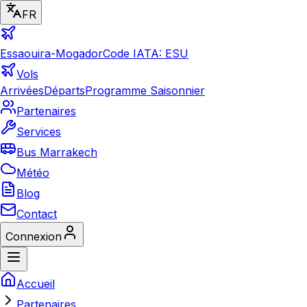
FR
Essaouira-Mogador
Code IATA: ESU
Vols
Arrivées
Départs
Programme Saisonnier
Partenaires
Services
Bus Marrakech
Météo
Blog
Contact
Connexion
Accueil
Partenaires