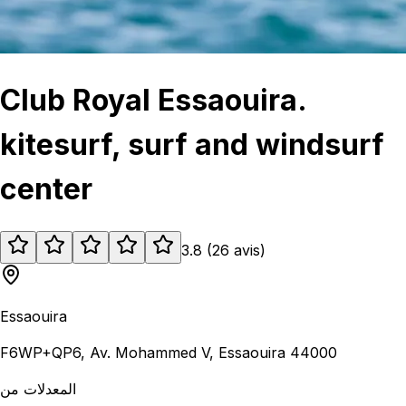
Club Royal Essaouira.
kitesurf, surf and windsurf
center
3.8
(
26
avis
)
Essaouira
F6WP+QP6, Av. Mohammed V, Essaouira 44000
المعدلات من