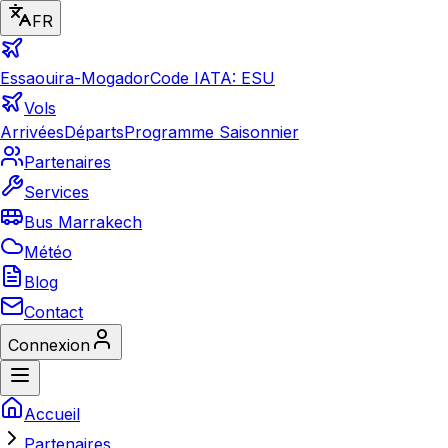
FR
Essaouira-Mogador
Code IATA: ESU
Vols
Arrivées
Départs
Programme Saisonnier
Partenaires
Services
Bus Marrakech
Météo
Blog
Contact
Connexion
Accueil
Partenaires