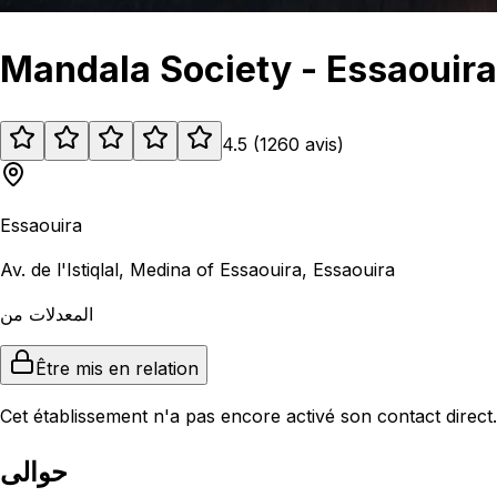
Mandala Society - Essaouira
4.5
(
1260
avis
)
Essaouira
Av. de l'Istiqlal, Medina of Essaouira, Essaouira
المعدلات من
Être mis en relation
Cet établissement n'a pas encore activé son contact direct.
حوالى