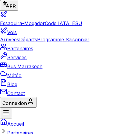
FR
Essaouira-Mogador
Code IATA: ESU
Vols
Arrivées
Départs
Programme Saisonnier
Partenaires
Services
Bus Marrakech
Météo
Blog
Contact
Connexion
Accueil
Partenaires