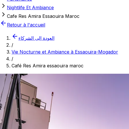
Nightlife Et Ambiance
Cafe Res Amira Essaouira Maroc
Retour à l'accueil
العودة إلى الشركاء
/
Vie Nocturne et Ambiance à Essaouira-Mogador
/
Café Res Amira essaouira maroc