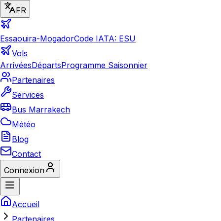
FR
Essaouira-Mogador
Code IATA: ESU
Vols
Arrivées
Départs
Programme Saisonnier
Partenaires
Services
Bus Marrakech
Météo
Blog
Contact
Connexion
Accueil
Partenaires