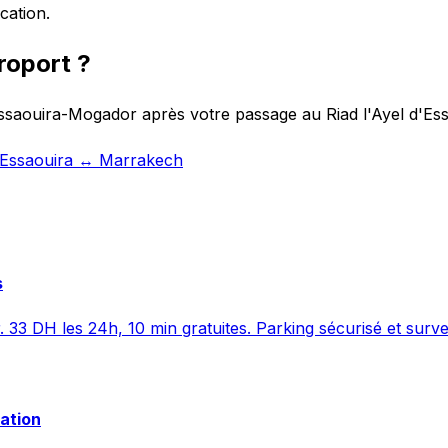
cation.
roport ?
Essaouira-Mogador après votre passage au Riad l'Ayel d'Ess
t Essaouira ↔ Marrakech
s
. 33 DH les 24h, 10 min gratuites. Parking sécurisé et surve
vation