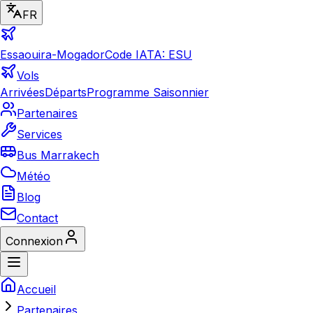
FR
Essaouira-Mogador
Code IATA: ESU
Vols
Arrivées
Départs
Programme Saisonnier
Partenaires
Services
Bus Marrakech
Météo
Blog
Contact
Connexion
Accueil
Partenaires