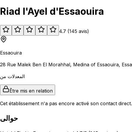
Riad l'Ayel d'Essaouira
4.7
(
145
avis
)
Essaouira
28 Rue Malek Ben El Morahhal, Medina of Essaouira, Ess
المعدلات من
Être mis en relation
Cet établissement n'a pas encore activé son contact direct.
حوالى