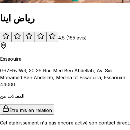
رياض اينا
4.5
(
155
avis
)
Essaouira
G67H+JW3, 30 36 Rue Med Ben Abdellah, Av. Sidi
Mohamed Ben Abdellah, Medina of Essaouira, Essaouira
44000
المعدلات من
Être mis en relation
Cet établissement n'a pas encore activé son contact direct.