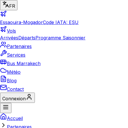
FR
Essaouira-Mogador
Code IATA: ESU
Vols
Arrivées
Départs
Programme Saisonnier
Partenaires
Services
Bus Marrakech
Météo
Blog
Contact
Connexion
Accueil
Partenaires