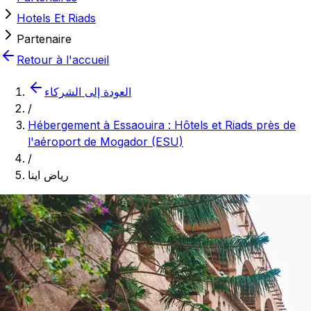
Hotels Et Riads
Partenaire
Retour à l'accueil
العودة إلى الشركاء
/
Hébergement à Essaouira : Hôtels et Riads près de
l'aéroport de Mogador (ESU)
/
رياض اينا