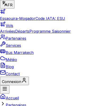
FR
Essaouira-Mogador
Code IATA: ESU
Vols
Arrivées
Départs
Programme Saisonnier
Partenaires
Services
Bus Marrakech
Météo
Blog
Contact
Connexion
Accueil
Partenaires