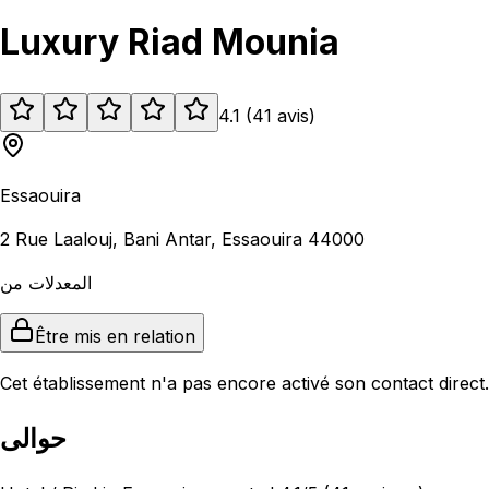
Luxury Riad Mounia
4.1
(
41
avis
)
Essaouira
2 Rue Laalouj, Bani Antar, Essaouira 44000
المعدلات من
Être mis en relation
Cet établissement n'a pas encore activé son contact direct.
حوالى