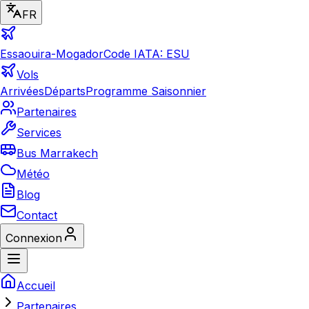
FR
Essaouira-Mogador
Code IATA: ESU
Vols
Arrivées
Départs
Programme Saisonnier
Partenaires
Services
Bus Marrakech
Météo
Blog
Contact
Connexion
Accueil
Partenaires