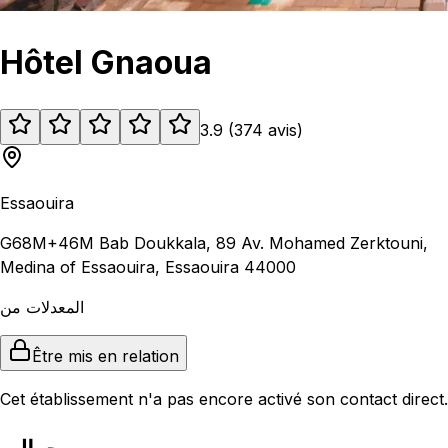
Hôtel Gnaoua
3.9
(
374
avis
)
Essaouira
G68M+46M Bab Doukkala, 89 Av. Mohamed Zerktouni,
Medina of Essaouira, Essaouira 44000
المعدلات من
Être mis en relation
Cet établissement n'a pas encore activé son contact direct.