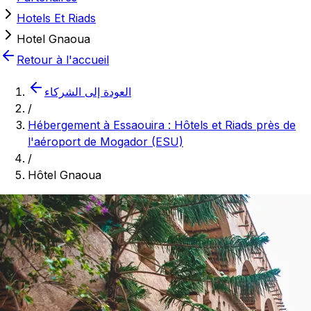
Hotels Et Riads
Hotel Gnaoua
Retour à l'accueil
العودة إلى الشركاء
/
Hébergement à Essaouira : Hôtels et Riads près de
l'aéroport de Mogador (ESU)
/
Hôtel Gnaoua