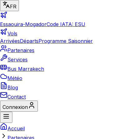
FR
Essaouira-Mogador
Code IATA: ESU
Vols
Arrivées
Départs
Programme Saisonnier
Partenaires
Services
Bus Marrakech
Météo
Blog
Contact
Connexion
Accueil
Partenaires