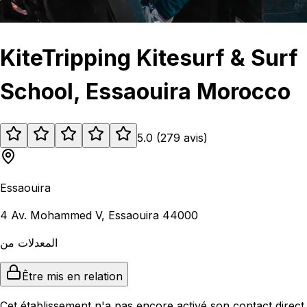
KiteTripping Kitesurf & Surf
School, Essaouira Morocco
5.0
(
279
avis
)
Essaouira
4 Av. Mohammed V, Essaouira 44000
المعدلات من
Être mis en relation
Cet établissement n'a pas encore activé son contact direct.