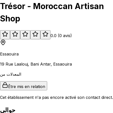
Trésor - Moroccan Artisan
Shop
0.0
(
0
avis
)
Essaouira
19 Rue Laalouj, Bani Antar, Essaouira
المعدلات من
Être mis en relation
Cet établissement n'a pas encore activé son contact direct.
حوالى