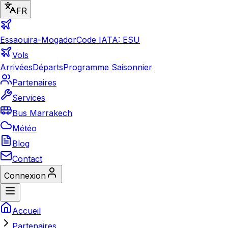
FR
Essaouira-Mogador
Code IATA: ESU
Vols
Arrivées
Départs
Programme Saisonnier
Partenaires
Services
Bus Marrakech
Météo
Blog
Contact
Connexion
Accueil
Partenaires