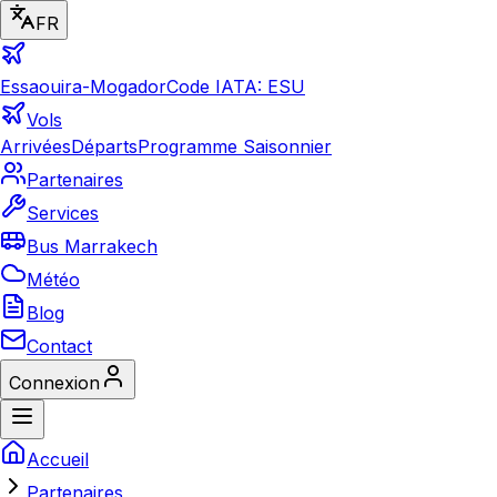
FR
Essaouira-Mogador
Code IATA: ESU
Vols
Arrivées
Départs
Programme Saisonnier
Partenaires
Services
Bus Marrakech
Météo
Blog
Contact
Connexion
Accueil
Partenaires